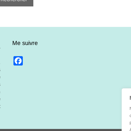
Me suivre
Facebook
,
s
e
s
a
e
t